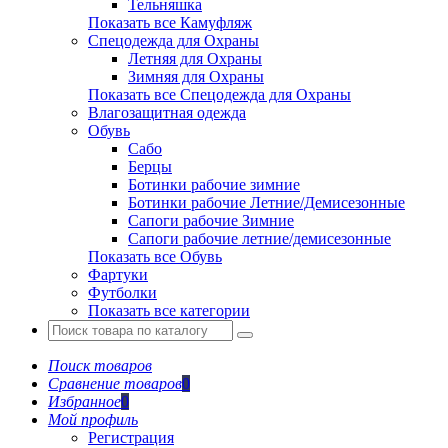
Тельняшка
Показать все Камуфляж
Спецодежда для Охраны
Летняя для Охраны
Зимняя для Охраны
Показать все Спецодежда для Охраны
Влагозащитная одежда
Обувь
Сабо
Берцы
Ботинки рабочие зимние
Ботинки рабочие Летние/Демисезонные
Сапоги рабочие Зимние
Сапоги рабочие летние/демисезонные
Показать все Обувь
Фартуки
Футболки
Показать все категории
Поиск товаров
Сравнение товаров
0
Избранное
0
Мой профиль
Регистрация