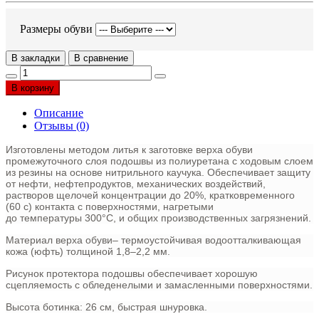
Размеры обуви
В закладки
В сравнение
В корзину
Описание
Отзывы (0)
Изготовлены методом литья к заготовке верха обуви
промежуточного слоя подошвы из полиуретана с ходовым слоем
из резины на основе нитрильного каучука. Обеспечивает защиту
от нефти, нефтепродуктов, механических воздействий,
растворов щелочей концентрации до 20%, кратковременного
(60 с) контакта с поверхностями, нагретыми
до температуры 300°С, и общих производственных загрязнений.
Материал верха обуви– термоустойчивая водоотталкивающая
кожа (юфть) толщиной 1,8–2,2 мм.
Рисунок протектора подошвы обеспечивает хорошую
сцепляемость с обледенелыми и замасленными поверхностями.
Высота ботинка: 26 см, быстрая шнуровка.