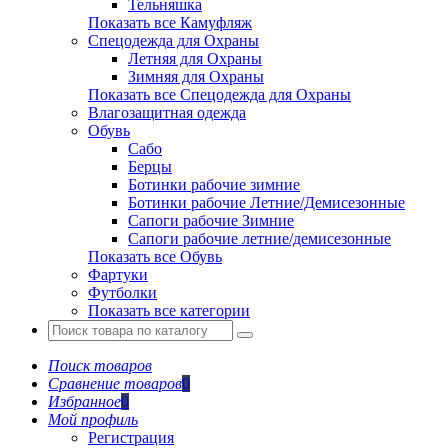
Тельняшка
Показать все Камуфляж
Спецодежда для Охраны
Летняя для Охраны
Зимняя для Охраны
Показать все Спецодежда для Охраны
Влагозащитная одежда
Обувь
Сабо
Берцы
Ботинки рабочие зимние
Ботинки рабочие Летние/Демисезонные
Сапоги рабочие Зимние
Сапоги рабочие летние/демисезонные
Показать все Обувь
Фартуки
Футболки
Показать все категории
Поиск товаров
Сравнение товаров
0
Избранное
0
Мой профиль
Регистрация