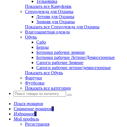
Тельняшка
Показать все Камуфляж
Спецодежда для Охраны
Летняя для Охраны
Зимняя для Охраны
Показать все Спецодежда для Охраны
Влагозащитная одежда
Обувь
Сабо
Берцы
Ботинки рабочие зимние
Ботинки рабочие Летние/Демисезонные
Сапоги рабочие Зимние
Сапоги рабочие летние/демисезонные
Показать все Обувь
Фартуки
Футболки
Показать все категории
Поиск товаров
Сравнение товаров
0
Избранное
0
Мой профиль
Регистрация