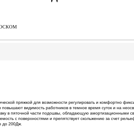
НОСКОМ
ической пряжкой для возможности регулировать и комфортно фикс
ы повышают видимость работников в темное время суток и на нео
вку в пяточной части подошвы, обладающую амортизационными сво
емость с поверхностями и препятствует скольжению за счет релье
ю до 200Дж.