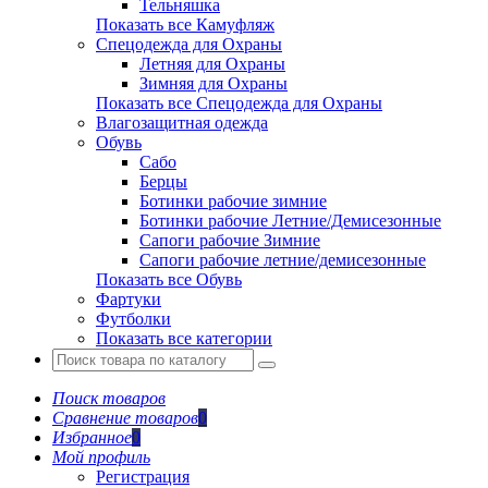
Тельняшка
Показать все Камуфляж
Спецодежда для Охраны
Летняя для Охраны
Зимняя для Охраны
Показать все Спецодежда для Охраны
Влагозащитная одежда
Обувь
Сабо
Берцы
Ботинки рабочие зимние
Ботинки рабочие Летние/Демисезонные
Сапоги рабочие Зимние
Сапоги рабочие летние/демисезонные
Показать все Обувь
Фартуки
Футболки
Показать все категории
Поиск товаров
Сравнение товаров
0
Избранное
0
Мой профиль
Регистрация