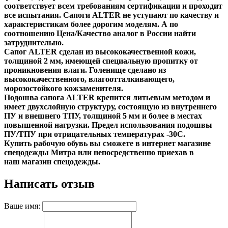
соответствует всем требованиям сертификации и проходит
все испытания. Сапоги ALTER не уступают по качеству и
характеристикам более дорогим моделям. А по
соотношению Цена/Качество аналог в России найти
затруднительно.
Сапог ALTER сделан из высококачественной кожи,
толщиной 2 мм, имеющей специальную пропитку от
проникновения влаги. Голенище сделано из
высококачественного, влагоотталкивающего,
морозостойкого кожзаменителя.
Подошва сапога ALTER крепится литьевым методом и
имеет двухслойную структуру, состоящую из внутреннего
ПУ и внешнего ТПУ, толщиной 5 мм и более в местах
повышенной нагрузки. Предел использования подошвы
ПУ/ТПУ при отрицательных температурах -30С.
Купить рабочую обувь вы сможете в
интернет магазине
спецодежды Митра
или непосредственно приехав в
наш
магазин спецодежды
.
Написать отзыв
Ваше имя: