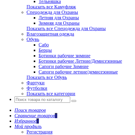
Тельняшка
Показать все Камуфляж
Спецодежда для Охраны
Летняя для Охраны
Зимняя для Охраны
Показать все Спецодежда для Охраны
Влагозащитная одежда
Обувь
Сабо
Берцы
Ботинки рабочие зимние
Ботинки рабочие Летние/Демисезонные
Сапоги рабочие Зимние
Сапоги рабочие летние/демисезонные
Показать все Обувь
Фартуки
Футболки
Показать все категории
Поиск товаров
Сравнение товаров
0
Избранное
0
Мой профиль
Регистрация