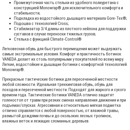
Промежуточная часть стельки из удобного полиуретана с
конструкцией Monowrap® для исключительного комфорта и
стабильности;
Подкладка из водостойкого дышащего материала Gore-Tex®;
Подошва с технологией Cross;
Стабилизатор 3/4 длины из плотного нейлона для поддержки
суставов в случае переноски тяжелых грузов;
Стелька с функцией Climate-Control®
Легковесная обувь для быстрого перемещения может выдержать
самые экстремальные условия. Комфорт и практичность ботинок
VANEDA делает их столь популярными у покупателей по всему миру.
Легкие, водостойкие и дышащие ботинки с комфортной технологией
Monowrap®.
Прекрасные тактические ботинки для пересеченной местности
любой сложности. Идеальная треккинговая обувь, обувь для
походов и пересеченной местности. Подходят для жаркого и сухого
времени года. Тактические ботинки VANEDA отлично защитят
голеностоп от травм при резких сменах направления движения и при
подъемах/спусках. Агрессивная и относительно мягкая подметка
отлично справляется с любой поверхностью, от влажной травы,
размытой дождями почвы и до скользких лесных тропинок,
влажных веток и лежащих сломанных деревьев.