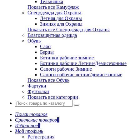
Тельняшка
Показать все Камуфляж
Спецодежда для Охраны
Летняя для Охраны
Зимняя для Охраны
Показать все Спецодежда для Охраны
Влагозащитная одежда
Обувь
Сабо
Берцы
Ботинки рабочие зимние
Ботинки рабочие Летние/Демисезонные
Сапоги рабочие Зимние
Сапоги рабочие летние/демисезонные
Показать все Обувь
Фартуки
Футболки
Показать все категории
Поиск товаров
Сравнение товаров
0
Избранное
0
Мой профиль
Регистрация