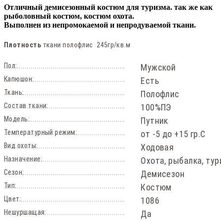
Отличный демисезонный
костюм для туризма
. так же как
рыболовный костюм
,
костюм охота
.
Выполнен из непромокаемой и непродуваемой ткани.
Плотность
ткани полофлис 245гр/кв.м
Пол:
Мужской
Капюшон:
Есть
Ткань:
Полофлис
Состав ткани:
100%ПЭ
Модель:
Путник
Температурный режим:
от -5 до +15 гр.С
Вид охоты:
Ходовая
Назначение:
Охота, рыбалка, ту
Сезон:
Демисезон
Тип:
Костюм
Цвет:
1086
Нешуршащая:
Да