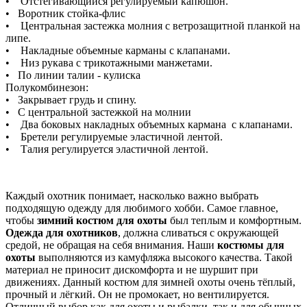
• Отстегивающийся регулируемый капюшон.
• Воротник стойка-флис
• Центральная застежка молния с ветрозащитной планкой на
липе.
• Накладные объемные карманы с клапанами.
• Низ рукава с трикотажными манжетами.
• По линии талии - кулиска
Полукомбинезон:
• Закрывает грудь и спину.
• С центральной застежкой на молнии
• Два боковых накладных объемных кармана с клапанами.
• Бретели регулируемые эластичной лентой.
• Талия регулируется эластичной лентой.
Каждый охотник понимает, насколько важно выбрать
подходящую одежду для любимого хобби. Самое главное,
чтобы
зимний костюм для охоты
был теплым и комфортным.
Одежда для охотников
, должна сливаться с окружающей
средой, не обращая на себя внимания. Наши
костюмы для
охоты
выполняются из камуфляжа высокого качества. Такой
материал не приносит дискомфорта и не шуршит при
движениях. Данный костюм для зимней охоты очень тёплый,
прочный и лёгкий. Он не промокает, но вентилируется.
Отличный выбор как для охоты и рыбалки, так и для обычных