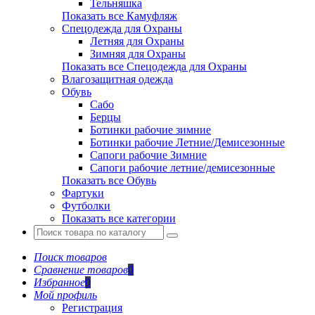
Тельняшка
Показать все Камуфляж
Спецодежда для Охраны
Летняя для Охраны
Зимняя для Охраны
Показать все Спецодежда для Охраны
Влагозащитная одежда
Обувь
Сабо
Берцы
Ботинки рабочие зимние
Ботинки рабочие Летние/Демисезонные
Сапоги рабочие Зимние
Сапоги рабочие летние/демисезонные
Показать все Обувь
Фартуки
Футболки
Показать все категории
Поиск товаров
Сравнение товаров
0
Избранное
0
Мой профиль
Регистрация