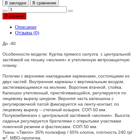
В закладки
В сравнение
В корзину
Описание
Отзывы (0)
До -40
Особенности модели: Куртка прямого силуэта с центральной
застёжкой на тесьму «молния» и утепленную ветрозащитную
планку.
Полочки с верхними накладными карманами, состоящими из
двух частей. Внутренние карманы с вертикальным входом,
застегивающимися на молнию. Воротник втачной, стойка.
Капюшон утепленный, пристёгивающийся, регулируется по
лицевому вырезу шнуром. Верхняя часть капюшона с
регулировочной патой фиксируется на ленту-контакт, по
лицевому вырезу – стеганый козырек. СОП 50 мм.
Полукомбинезон с центральной застёжкой «молния». Высота
сиденья регулируется бретелями с открытыми участками
помочной резинки и фастексами. СОП 50 мм.
Ткань: «Твилл» 35% полиэфир / 65% хлопок, плотность 240 гр/
2
м
, МВО-пропитка.