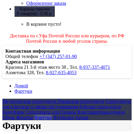
Оформление заказа
Корзина покупок
0 товар(ов) - 0.00 р.
В корзине пусто!
Доставка по г.Уфа Почтой России или курьером, по РФ
Почтой России в любой уголок страны.
Контактная информация
Общий телефон
+7 (347) 257-01-90
Адреса магазинов
Красина 21
3-й этаж место 38
, Тел.
8-937-337-4071
Ахметова 328, Тел.
8-927-635-4053
Домой
Фартуки
Медицинская спецодежда
Поварская спецодежда
Спецодежда
для торговли и сферы обслуживания
Рабочая спецодежда
Камуфляж
Спецодежда для Охраны
Влагозащитная одежда
Обувь
Жилеты
Фартуки
Футболки
Архив
Фартуки