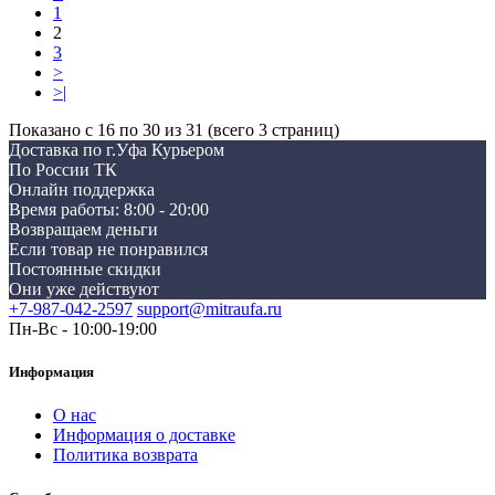
1
2
3
>
>|
Показано с 16 по 30 из 31 (всего 3 страниц)
Доставка по г.Уфа Курьером
По России ТК
Онлайн поддержка
Время работы: 8:00 - 20:00
Возвращаем деньги
Если товар не понравился
Постоянные скидки
Они уже действуют
+7-987-042-2597
support@mitraufa.ru
Пн-Вс - 10:00-19:00
Информация
О нас
Информация о доставке
Политика возврата