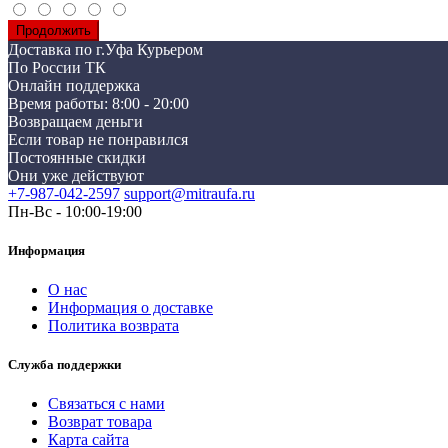
Продолжить
Доставка по г.Уфа Курьером
По России ТК
Онлайн поддержка
Время работы: 8:00 - 20:00
Возвращаем деньги
Если товар не понравился
Постоянные скидки
Они уже действуют
+7-987-042-2597
support@mitraufa.ru
Пн-Вс - 10:00-19:00
Информация
О нас
Информация о доставке
Политика возврата
Служба поддержки
Связаться с нами
Возврат товара
Карта сайта