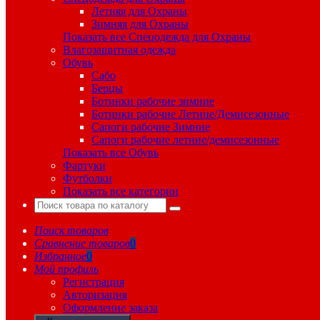
Летняя для Охраны
Зимняя для Охраны
Показать все Спецодежда для Охраны
Влагозащитная одежда
Обувь
Сабо
Берцы
Ботинки рабочие зимние
Ботинки рабочие Летние/Демисезонные
Сапоги рабочие Зимние
Сапоги рабочие летние/демисезонные
Показать все Обувь
Фартуки
Футболки
Показать все категории
Поиск товаров
Сравнение товаров
0
Избранное
0
Мой профиль
Регистрация
Авторизация
Оформление заказа