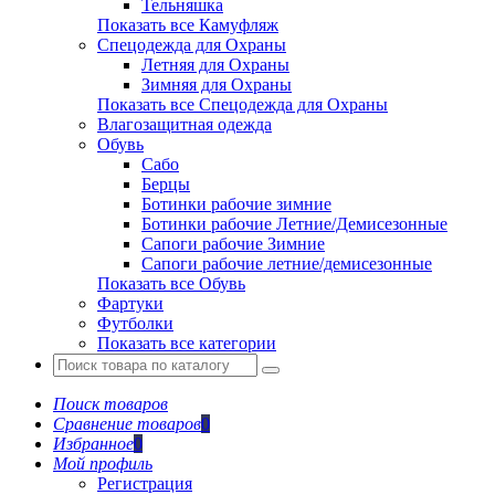
Тельняшка
Показать все Камуфляж
Спецодежда для Охраны
Летняя для Охраны
Зимняя для Охраны
Показать все Спецодежда для Охраны
Влагозащитная одежда
Обувь
Сабо
Берцы
Ботинки рабочие зимние
Ботинки рабочие Летние/Демисезонные
Сапоги рабочие Зимние
Сапоги рабочие летние/демисезонные
Показать все Обувь
Фартуки
Футболки
Показать все категории
Поиск товаров
Сравнение товаров
0
Избранное
0
Мой профиль
Регистрация