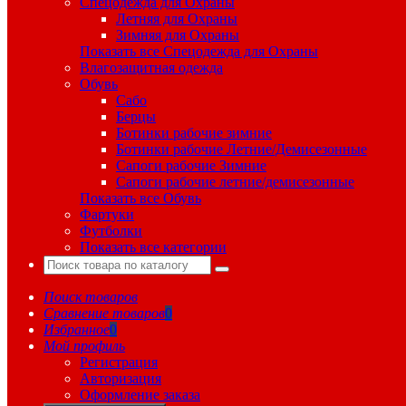
Спецодежда для Охраны
Летняя для Охраны
Зимняя для Охраны
Показать все Спецодежда для Охраны
Влагозащитная одежда
Обувь
Сабо
Берцы
Ботинки рабочие зимние
Ботинки рабочие Летние/Демисезонные
Сапоги рабочие Зимние
Сапоги рабочие летние/демисезонные
Показать все Обувь
Фартуки
Футболки
Показать все категории
Поиск товаров
Сравнение товаров
0
Избранное
0
Мой профиль
Регистрация
Авторизация
Оформление заказа