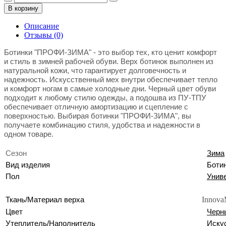
В корзину
Описание
Отзывы (0)
Ботинки "ПРОФИ-ЗИМА" - это выбор тех, кто ценит комфорт
и стиль в зимней рабочей обуви. Верх ботинок выполнен из
натуральной кожи, что гарантирует долговечность и
надежность. Искусственный мех внутри обеспечивает тепло
и комфорт ногам в самые холодные дни. Черный цвет обуви
подходит к любому стилю одежды, а подошва из ПУ-ТПУ
обеспечивает отличную амортизацию и сцепление с
поверхностью.
Выбирая ботинки "ПРОФИ-ЗИМА", вы
получаете комбинацию стиля, удобства и надежности в
одном товаре.
Сезон
Зима
Вид изделия
Боти
Пол
Унив
Ткань/Материал верха
Innova
Цвет
Черн
Утеплитель/Наполнитель
Иску